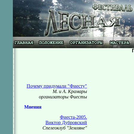
Почему придумали "Фиесту"
М. и А. Крамары
организаторы Фиесты
Мнения
Фиеста-2005.
Виктор Дубровский
Спелеоклуб "Земляне"