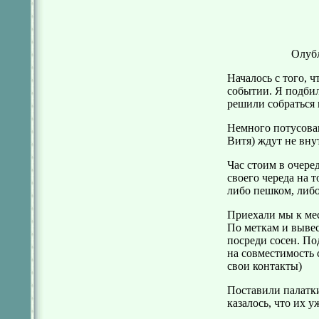
Олубл
Началось с того, ч
событии. Я подбил 
решили собраться 
Немного потусовав
Витя) ждут не вну
Час стоим в очере
своего череда на т
либо пешком, либо
Приехали мы к мест
По меткам и вывес
посреди сосен. П
на совместимость с
свои контакты)
Поставили палатки
казалось, что их у