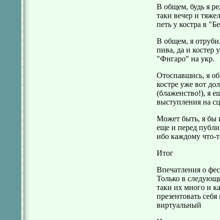
В общем, будь я р
таки вечер и тяжел
петь у костра в "Б
В общем, я отруби
пива, да и костер 
"Фигаро" на укр.
Отоспавшись, я об
костре уже вот д
(блаженство!), я 
выступления на сц
Может быть, я бы 
еще и перед публи
ибо каждому что-т
Итог
Впечатления о фес
Только в следующи
таки их много и к
презентовать себя 
виртуальный