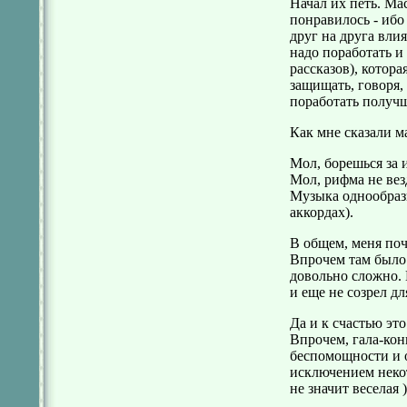
Начал их петь. Ма
понравилось - ибо
друг на друга влия
надо поработать и
рассказов), котора
защищать, говоря,
поработать получш
Как мне сказали м
Мол, борешься за и
Мол, рифма не вез
Музыка однообразн
аккордах).
В общем, меня поч
Впрочем там было 
довольно сложно. 
и еще не созрел дл
Да и к счастью эт
Впрочем, гала-кон
беспомощности и о
исключением некот
не значит веселая )