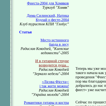
Фиеста-2004 для Хомяков
Турклуб "Хомяк"
Дима Силинский, Натика
Кудлай о фесте-2004
Клуб туристов КПИ "Глобус"
Статьи
Место истинного
барда в лесу
Радислав Кокодзей, "Киевские
ведомости"-2005
И в гитарной струне
возродится душа...
Теперь мы уже мож
Радислав Кокодзей
такого начала как 
"Зеркало недели"-2004
проведения "Фиес
пор мы благодарн
«Лісова Фієста»:
добрались до нас 
і так жити можна!
фиест» уже насчит
Радислав Кокодзей
"Україна молода"-2004
Сейчас по прошест
Романтики гитары и костра