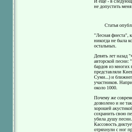
И еще - в следующ
не допустить меня
Статья опубли
"Лесная фиеста", 
никогда не была к
остальных.
Девять лет назад 
авторской песни: 
бардов из многих 
представляли Киев
Суми...) и ближне
участников. Напри
около 1000.
Почему же совреме
дозволено и не так
хорошей акустикой
сохранить свою пе
убила душу песни.
Кассовость диктуе
отряхнули с ног п