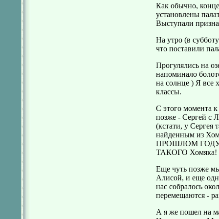
Как обычно, концер
установлены палат
Выступали призна
На утро (в суббот
что поставили пала
Прогулялись на оз
напоминало болото
на солнце ) Я все
классы.
С этого момента к
позже - Сергей с 
(кстати, у Сергея 
найденным из Хомя
ПРОШЛОМ ГОДУ был
ТАКОГО Хомяка! 
Еще чуть позже мы
Алисой, и еще одн
нас собралось око
перемещаются - ра
А я же пошел на ма