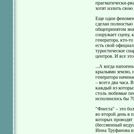
прагматически-рв
хотят излить сво
Еще один феномен
сделан полностью 
общепринятом знач
сооружает сцену, 
генератора, кто-т
есть свой официал
туристическое сн
центров. И все эт
...А когда напое
крыльями землю, н
генератора начина
– всего два часа.
каждый из которых
столь любимые пе
исполнилось бы 70 
"Фиеста" – это бо
во второй день в 
которых проводят 
(бессменный веду
Инна Труфанова и 