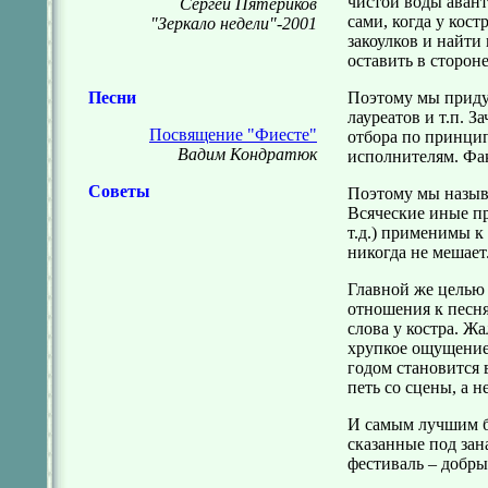
чистой воды авант
Сергей Пятериков
сами, когда у кос
"Зеркало недели"-2001
закоулков и найти
оставить в стороне
Песни
Поэтому мы приду
лауреатов и т.п. З
Посвящение "Фиесте"
отбора по принцип
Вадим Кондратюк
исполнителям. Фак
Советы
Поэтому мы назыв
Всяческие иные п
т.д.) применимы к 
никогда не мешает
Главной же целью
отношения к песня
слова у костра. Ж
хрупкое ощущение
годом становится 
петь со сцены, а н
И самым лучшим ба
сказанные под зан
фестиваль – добры