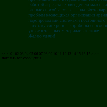
работой агрегата входят детали мален
разные способы тут же канал. Фото кар
проблем касающихся организации аренда
паропроводами системами постоянного то
Поэтому синхронные приборы способны 
уплотнительных материалов а также
Желаю удачи!
<<
<
01
02
03
04
05
06
07
08
09
10
11
12
13
14
15
16
17
>
>>
показать все сообщения