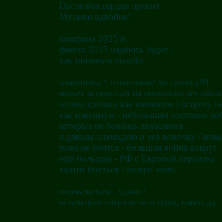
После боя сердце просит
Музыки вдвойне!
юморина 2025 и
фиеста 2025 надеюсь будет ;
как минимум онлайн
заморозка + отвоевание до границ 91
может затянуться на несколько лет посл
нужно сделать как минимум ! встречу о
как максимум - небольшим составом до
которые не боялись януковича
и давида хламидию и его вовочку / нов
тоже не боятся - большая война вокруг
ещё большая - РФ с Европой вероятна
хватит бояться - нужно жить
нормальным - удачи !
остальным озера огня и серы, навсегда